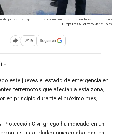
o de personas espera en Santorini para abandonar la isla en un ferry
- Europa Press/Contacto/Marios Lolos
IA
Seguir en
Abrir opciones para compartir
) -
ado este jueves el estado de emergencia en
esantes terremotos que afectan a esta zona,
or en principio durante el próximo mes,
 y Protección Civil griego ha indicado en un
ción las autoridades quieren abordar las