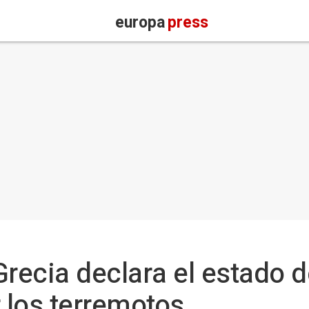
europa
press
Grecia declara el estado
r los terremotos