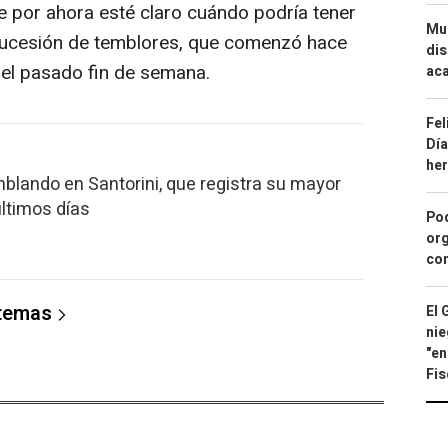
e por ahora esté claro cuándo podría tener
Mue
 sucesión de temblores, que comenzó hace
dis
 el pasado fin de semana.
aca
Fel
Día
he
mblando en Santorini, que registra su mayor
últimos días
Pod
org
con
 temas
El 
nie
"en
Fis