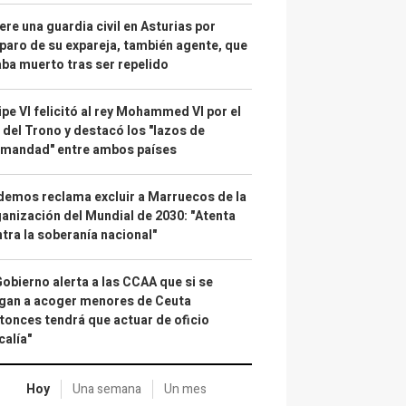
re una guardia civil en Asturias por
paro de su expareja, también agente, que
ba muerto tras ser repelido
ipe VI felicitó al rey Mohammed VI por el
 del Trono y destacó los "lazos de
rmandad" entre ambos países
emos reclama excluir a Marruecos de la
anización del Mundial de 2030: "Atenta
tra la soberanía nacional"
Gobierno alerta a las CCAA que si se
gan a acoger menores de Ceuta
tonces tendrá que actuar de oficio
calía"
Hoy
Una semana
Un mes