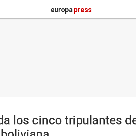
europa
press
da los cinco tripulantes d
boliviana