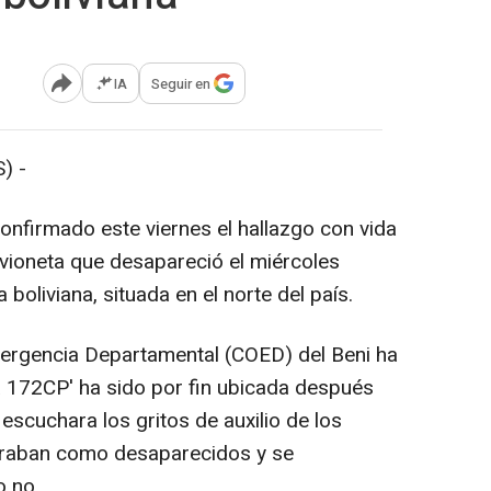
IA
Seguir en
Abrir opciones para compartir
) -
onfirmado este viernes el hallazgo con vida
avioneta que desapareció el miércoles
oliviana, situada en el norte del país.
ergencia Departamental (COED) del Beni ha
a 172CP' ha sido por fin ubicada después
scuchara los gritos de auxilio de los
guraban como desaparecidos y se
o no.