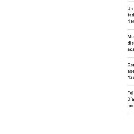
Un 
tad
ri
Mue
dis
aca
Can
ase
"tr
Fel
Día
he