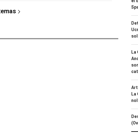
el 
Spa
 temas
Det
Ucr
so
La 
And
sor
cat
Art
La 
nol
Des
(Ov