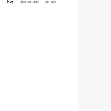
Hoy
Una semana
Un mes