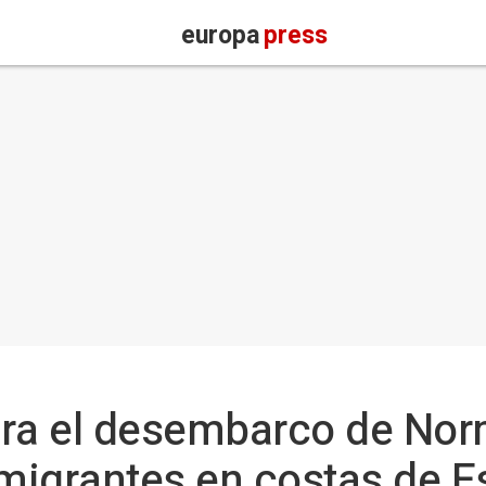
europa
press
a el desembarco de Nor
nmigrantes en costas de E