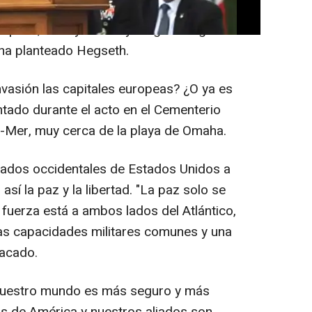
endo asaltadas otras playas europeas por
spaña, Italia y Grecia y Bulgaria llegan las
ha planteado Hegseth.
nvasión las capitales europeas? ¿O ya es
tado durante el acto en el Cementerio
r-Mer, muy cerca de la playa de Omaha.
liados occidentales de Estados Unidos a
sí la paz y la libertad. "La paz solo se
 fuerza está a ambos lados del Atlántico,
 las capacidades militares comunes y una
tacado.
nuestro mundo es más seguro y más