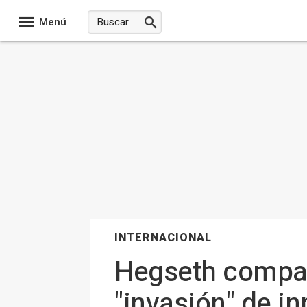
Menú
INTERNACIONAL
Hegseth compar
"invasión" de i