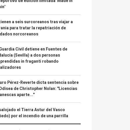
deportivo de edición limitada 'Made in
in'
ienen a seis surcoreanos tras viajar a
ania para tratar la repatriación de
ldados norcoreanos
Guardia Civil detiene en Fuentes de
alucía (Sevilla) a dos personas
prendidas in fraganti robando
alizadores
uro Pérez-Reverte dicta sentencia sobre
Odisea de Christopher Nolan: "Licencias
anescas aparte..."
alojado el Tierra Astur del Vasco
iedo) por el incendio de una parrilla