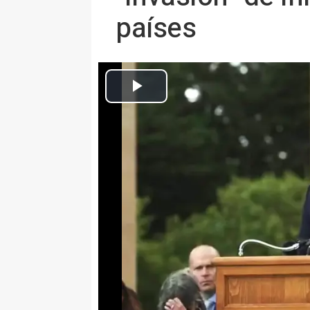
países
Archivo - El secretario de Defens
Europa Press Internacional
Actualizado: domingo, 7 junio 2026 11:40
MADRID 6 Jun. (EUROPA PRESS)
El secretario de Defensa de Est
este sábado en un acto por el 8
Normandía durante la Segunda 
con la "invasión" de inmigrantes
y otros países europeos.