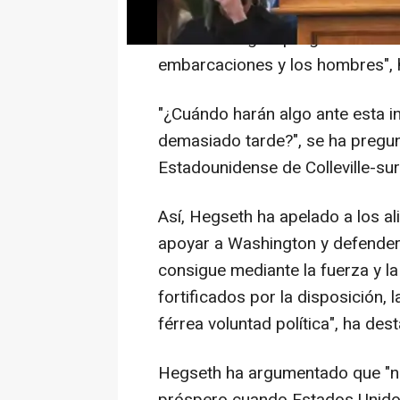
"Lamentablemente, hoy están si
otras ideologías peligrosas. En E
embarcaciones y los hombres", 
"¿Cuándo harán algo ante esta i
demasiado tarde?", se ha pregun
Estadounidense de Colleville-su
Así, Hegseth ha apelado a los a
apoyar a Washington y defender a
consigue mediante la fuerza y la
fortificados por la disposición,
férrea voluntad política", ha des
Hegseth ha argumentado que "