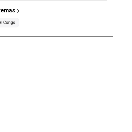
 temas
el Congo