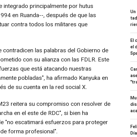
 integrado principalmente por hutus
Un 
1994 en Ruanda--, después de que las
tad
ar contra todos los militares que
ri
El 
el 
 contradicen las palabras del Gobierno de
Spa
ometido con su alianza con las FDLR. Este
e fuerzas que está atacando nuestras
Can
ase
samente pobladas", ha afirmado Kanyuka en
"tr
s de su cuenta en la red social X.
Mue
l M23 reitera su compromiso con resolver de
dis
aca
archa en el este de RDC", si bien ha
de "no escatimará esfuerzos para proteger
Fel
 de forma profesional".
Día