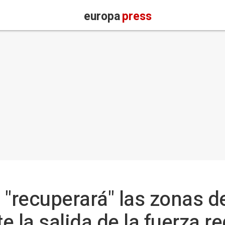
europa
press
 "recuperará" las zonas d
te la salida de la fuerza re