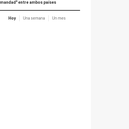
rmandad" entre ambos países
Hoy
Una semana
Un mes