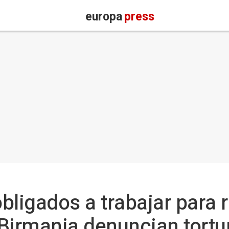
europa
press
bligados a trabajar para 
Birmania denuncian tortu