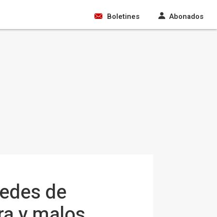
Boletines
Abonados
redes de
ra y malos