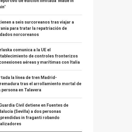
deportivo de edición limitada 'Made in
in'
ienen a seis surcoreanos tras viajar a
ania para tratar la repatriación de
ldados norcoreanos
laska comunica a la UE el
tablecimiento de controles fronterizos
conexiones aéreas y marítimas con Italia
tada la línea de tren Madrid-
remadura tras el arrollamiento mortal de
 persona en Talavera
Guardia Civil detiene en Fuentes de
alucía (Sevilla) a dos personas
prendidas in fraganti robando
alizadores