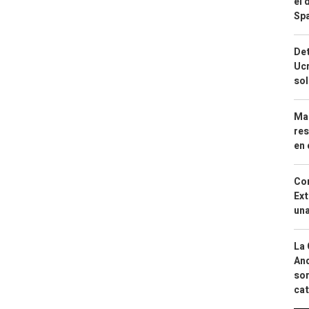
el 
Spa
Det
Ucr
so
Mar
res
en 
Cor
Ext
una
La 
And
sor
cat