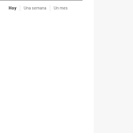
Hoy
Una semana
Un mes