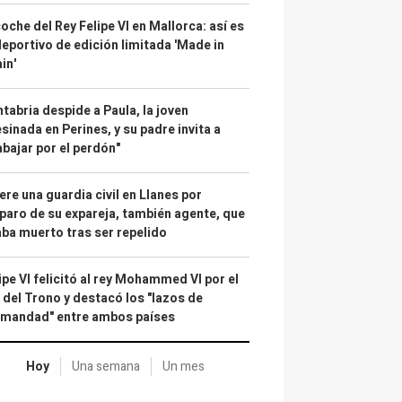
coche del Rey Felipe VI en Mallorca: así es
deportivo de edición limitada 'Made in
in'
tabria despide a Paula, la joven
sinada en Perines, y su padre invita a
abajar por el perdón"
re una guardia civil en Llanes por
paro de su expareja, también agente, que
ba muerto tras ser repelido
ipe VI felicitó al rey Mohammed VI por el
 del Trono y destacó los "lazos de
rmandad" entre ambos países
Hoy
Una semana
Un mes