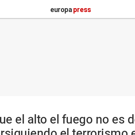
europa
press
e el alto el fuego no es d
ersiguiendo el terrorismo 