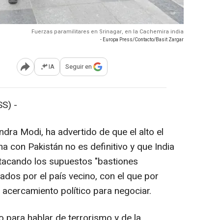
Fuerzas paramilitares en Srinagar, en la Cachemira india
- Europa Press/Contacto/Basit Zargar
IA
Seguir en
Abrir opciones para compartir
S) -
ndra Modi, ha advertido de que el alto el
 con Pakistán no es definitivo y que India
atacando los supuestos "bastiones
olados por el país vecino, con el que por
 acercamiento político para negociar.
o para hablar de terrorismo y de la