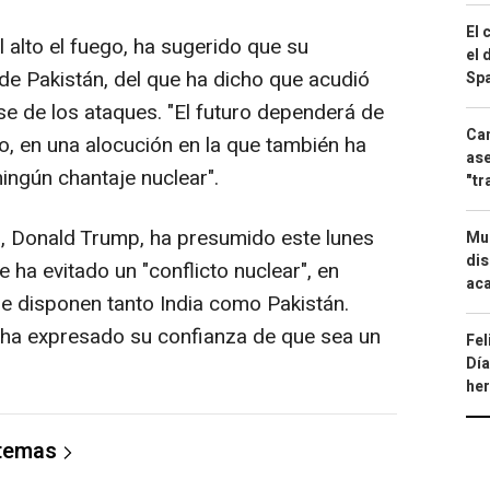
El 
l alto el fuego, ha sugerido que su
el 
e Pakistán, del que ha dicho que acudió
Spa
e de los ataques. "El futuro dependerá de
Can
, en una alocución en la que también ha
ase
ningún chantaje nuclear".
"tr
s, Donald Trump, ha presumido este lunes
Mue
dis
 ha evitado un "conflicto nuclear", en
aca
ue disponen tanto India como Pakistán.
í ha expresado su confianza de que sea un
Fel
Día
he
 temas