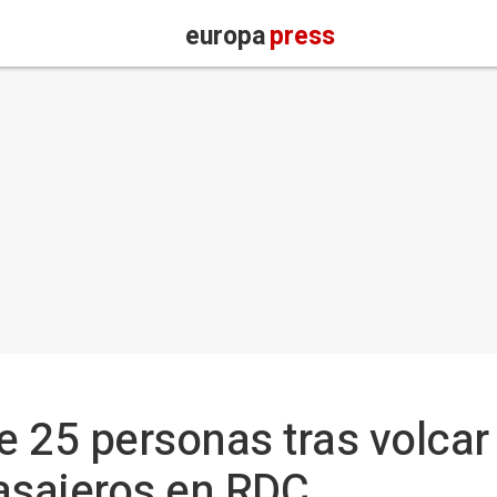
europa
press
 25 personas tras volcar
asajeros en RDC