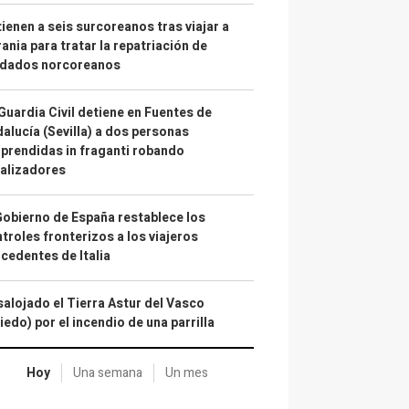
ienen a seis surcoreanos tras viajar a
ania para tratar la repatriación de
ldados norcoreanos
Guardia Civil detiene en Fuentes de
alucía (Sevilla) a dos personas
prendidas in fraganti robando
alizadores
Gobierno de España restablece los
troles fronterizos a los viajeros
cedentes de Italia
alojado el Tierra Astur del Vasco
iedo) por el incendio de una parrilla
Hoy
Una semana
Un mes