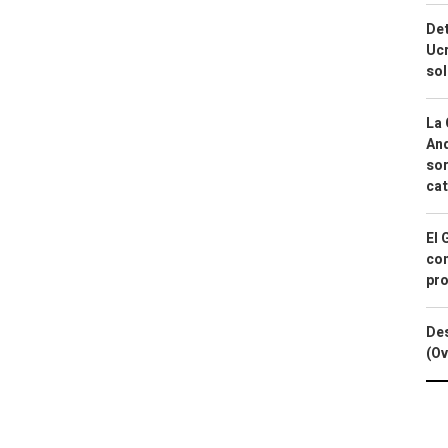
Det
Ucr
so
La 
And
sor
cat
El 
con
pro
Des
(Ov