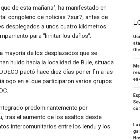
ataque de esta mañana", ha manifestado en
tal congoleño de noticias 7sur7, antes de
L
es desplegados a unos cuatro kilómetros
ampamento para "limitar los daños".
Ucr
ata
Ole
la mayoría de los desplazados que se
n huido hacia la localidad de Bule, situada
Mar
CODECO pactó hace diez días poner fin a las
res
en 
iálogo en el que participaron varios grupos
DC.
Esp
Sev
integrado predominantemente por
con
, tras el aumento de los asaltos desde
La 
tos intercomunitarios entre los lendu y los
gal
No