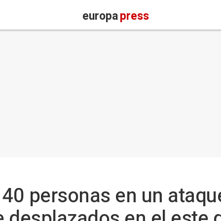
europa
press
40 personas en un ataque
desplazados en el este 