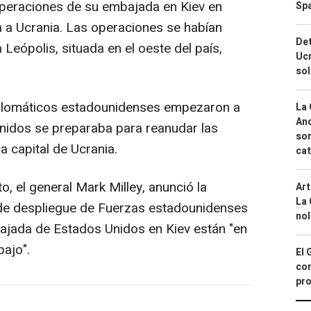
peraciones de su embajada en Kiev en
Spa
ia a Ucrania. Las operaciones se habían
Det
 Leópolis, situada en el oeste del país,
Ucr
so
diplomáticos estadounidenses empezaron a
La 
And
Unidos se preparaba para reanudar las
sor
 capital de Ucrania.
cat
o, el general Mark Milley, anunció la
Art
La 
de despliegue de Fuerzas estadounidenses
nol
ajada de Estados Unidos en Kiev están "en
bajo".
El 
con
pro