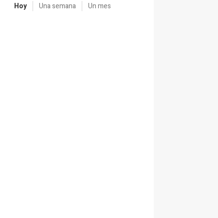
Hoy
Una semana
Un mes