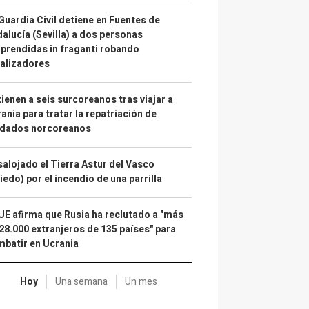
Guardia Civil detiene en Fuentes de
alucía (Sevilla) a dos personas
prendidas in fraganti robando
alizadores
ienen a seis surcoreanos tras viajar a
ania para tratar la repatriación de
ldados norcoreanos
alojado el Tierra Astur del Vasco
iedo) por el incendio de una parrilla
UE afirma que Rusia ha reclutado a "más
28.000 extranjeros de 135 países" para
batir en Ucrania
Hoy
Una semana
Un mes