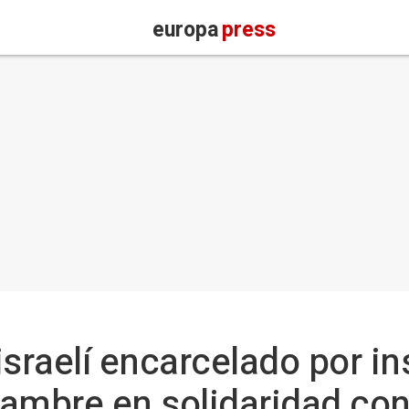
europa
press
israelí encarcelado por in
ambre en solidaridad con