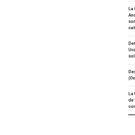
La 
And
sor
cat
Det
Ucr
so
Des
(Ov
La 
de 
com