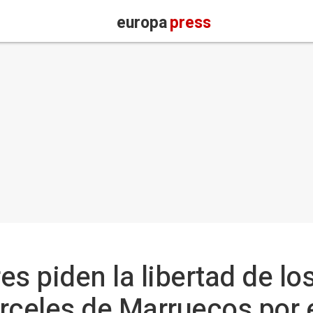
europa
press
res piden la libertad de lo
rceles de Marruecos por 