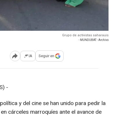
Grupo de activistas saharauis
- MUNDUBAT - Archivo
IA
Seguir en
Abrir opciones para compartir
) -
olítica y del cine se han unido para pedir la
s en cárceles marroquíes ante el avance de