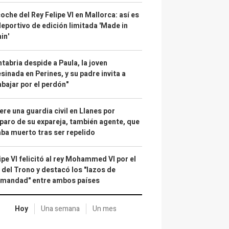
coche del Rey Felipe VI en Mallorca: así es
deportivo de edición limitada 'Made in
in'
tabria despide a Paula, la joven
sinada en Perines, y su padre invita a
abajar por el perdón"
re una guardia civil en Llanes por
paro de su expareja, también agente, que
ba muerto tras ser repelido
ipe VI felicitó al rey Mohammed VI por el
 del Trono y destacó los "lazos de
rmandad" entre ambos países
Hoy
Una semana
Un mes