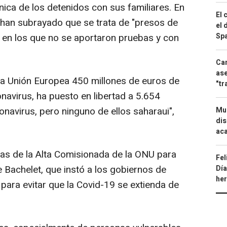
nica de los detenidos con sus familiares. En
El 
 han subrayado que se trata de "presos de
el 
Spa
s en los que no se aportaron pruebas y con
Can
ase
la Unión Europea 450 millones de euros de
"tr
navirus, ha puesto en libertad a 5.654
navirus, pero ninguno de ellos saharaui",
Mue
dis
aca
bras de la Alta Comisionada de la ONU para
Fel
Bachelet, que instó a los gobiernos de
Día
he
ara evitar que la Covid-19 se extienda de