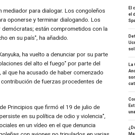
El 
n mediador para dialogar. Los congoleños
el 
ara oponerse y terminar dialogando. Los
Spa
 demócratas; están comprometidos con la
Det
ho en su país", ha añadido.
Ucr
so
anyuka, ha vuelto a denunciar por su parte
laciones del alto el fuego" por parte del
La 
And
a", al que ha acusado de haber comenzado
sor
a contribución de fuerzas procedentes de
cat
Cor
Ext
de Principios que firmó el 19 de julio de
una
rsiste en su política de odio y violencia",
ciales en un vídeo en el que denuncia
¿Dó
oleñas con aviones no tripulados en varias
Map