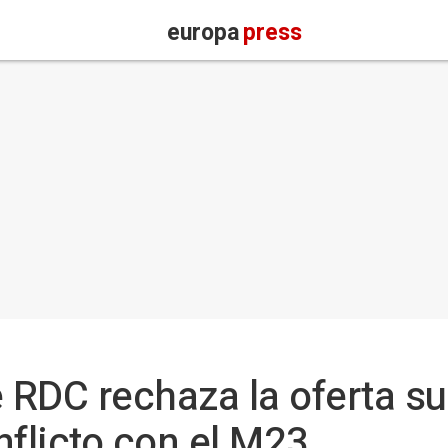
europa
press
e RDC rechaza la oferta s
nflicto con el M23