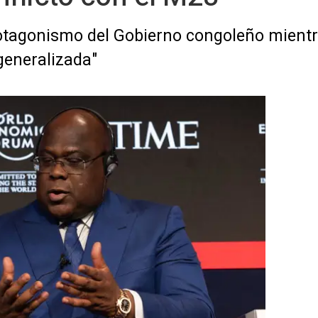
rotagonismo del Gobierno congoleño mientr
generalizada"