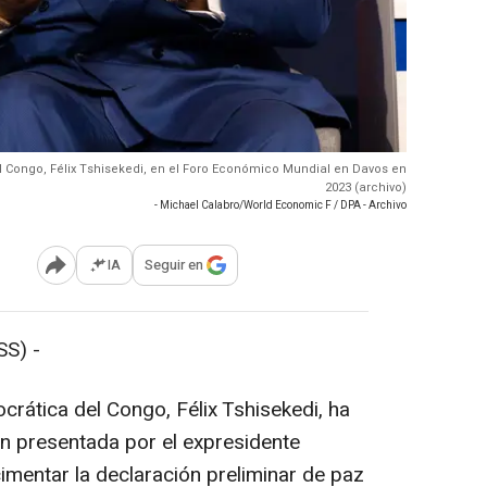
l Congo, Félix Tshisekedi, en el Foro Económico Mundial en Davos en
2023 (archivo)
- Michael Calabro/World Economic F / DPA - Archivo
IA
Seguir en
Abrir opciones para compartir
S) -
crática del Congo, Félix Tshisekedi, ha
n presentada por el expresidente
mentar la declaración preliminar de paz