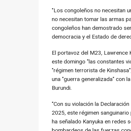
"Los congoleños no necesitan u
no necesitan tomar las armas p
congoleños han demostrado ser
democracia y el Estado de derec
El portavoz del M23, Lawrence K
este domingo "las constantes vio
"régimen terrorista de Kinshas
una "guerra generalizada" con l
Burundi.
"Con su violación la Declaración 
2025, este régimen sanguinario pe
ha señalado Kanyuka en redes so
bombardeos de las fuerzas cong