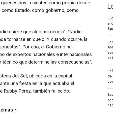
s, quienes hoy la sienten como propia desde
L
os, como Estado, como gobierno, como
El 
el 
Spa
ie quiere que algo así ocurra": "Nadie
da tornarse en duelo. Y cuando ocurre, la
La 
spuestas". Por eso, el Gobierno ha
And
sor
po de expertos nacionales e internacionales
cat
io técnico que determine las consecuencias".
La 
oteca Jet Set, ubicada en la capital
de 
com
nte una fiesta en la que actuaba el
 Rubby Pérez, también fallecido.
Esp
par
hab
 temas