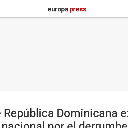
europa
press
e República Dominicana e
o nacional por el derrumbe