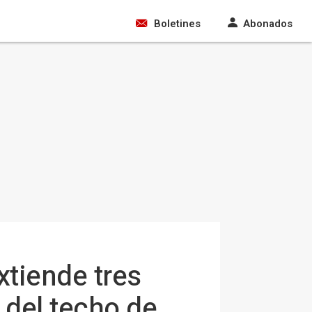
Boletines
Abonados
xtiende tres
 del techo de