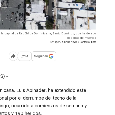
n la capital de República Dominicana, Santo Domingo, que ha dejado
decenas de muertos
- Stringer / Xinhua News / ContactoPhoto
IA
Seguir en
Abrir opciones para compartir
S) -
nicana, Luis Abinader, ha extendido este
ional por el derrumbe del techo de la
ingo, ocurrido a comienzos de semana y
rtos y 190 heridos.