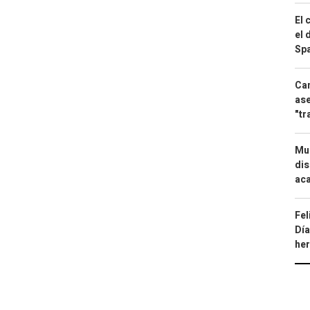
El 
el 
Spa
Can
ase
"tr
Mue
dis
aca
Fel
Día
he