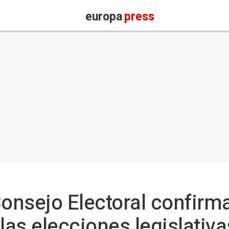
europa
press
Consejo Electoral confir
 las elecciones legislativ