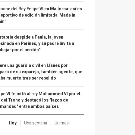
coche del Rey Felipe VI en Mallorca: así es
deportivo de edición limitada 'Made in
in'
tabria despide a Paula, la joven
sinada en Perines, y su padre invita a
abajar por el perdón"
re una guardia civil en Llanes por
paro de su expareja, también agente, que
ba muerto tras ser repelido
ipe VI felicitó al rey Mohammed VI por el
 del Trono y destacó los "lazos de
rmandad" entre ambos países
Hoy
Una semana
Un mes