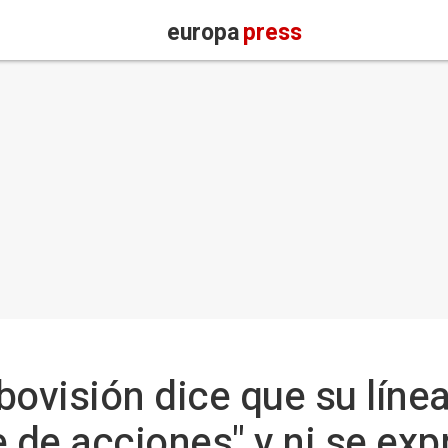
europa
press
ovisión dice que su línea 
 de acciones" y ni se exp