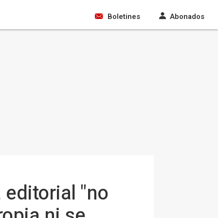
Boletines
Abonados
editorial "no
ropia ni se