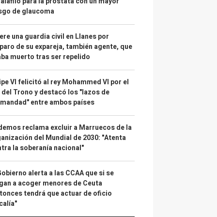
alafilo para la próstata con un mayor
esgo de glaucoma
re una guardia civil en Llanes por
paro de su expareja, también agente, que
ba muerto tras ser repelido
ipe VI felicitó al rey Mohammed VI por el
 del Trono y destacó los "lazos de
rmandad" entre ambos países
emos reclama excluir a Marruecos de la
anización del Mundial de 2030: "Atenta
tra la soberanía nacional"
Gobierno alerta a las CCAA que si se
gan a acoger menores de Ceuta
tonces tendrá que actuar de oficio
calía"