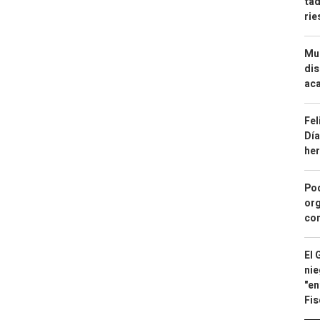
tad
ri
Mue
dis
aca
Fel
Día
he
Pod
org
con
El 
nie
"en
Fis