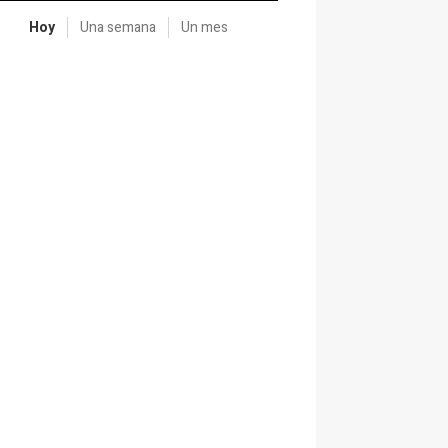
Hoy
Una semana
Un mes