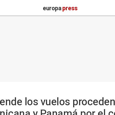
europa
press
ende los vuelos proceden
nicana y Panamá por el c