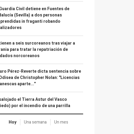
Guardia Civil detiene en Fuentes de
alucía (Sevilla) a dos personas
prendidas in fraganti robando
alizadores
ienen a seis surcoreanos tras viajar a
ania para tratar la repatriación de
ldados norcoreanos
uro Pérez-Reverte dicta sentencia sobre
Odisea de Christopher Nolan: "Licencias
anescas aparte..."
alojado el Tierra Astur del Vasco
iedo) por el incendio de una parrilla
Hoy
Una semana
Un mes