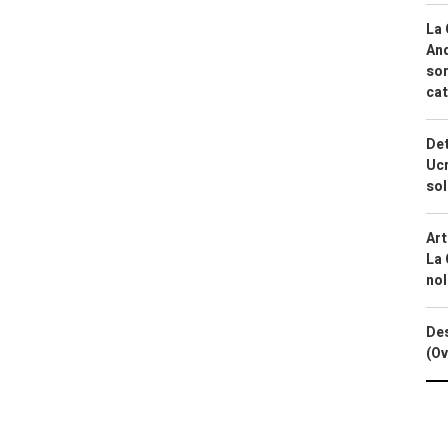
La 
And
sor
cat
Det
Ucr
so
Art
La 
nol
Des
(Ov