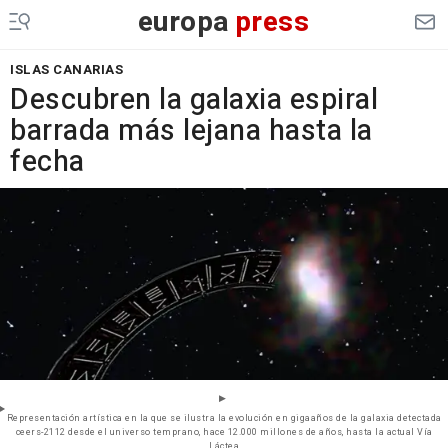
europa
press
ISLAS CANARIAS
Descubren la galaxia espiral
barrada más lejana hasta la
fecha
Representación artística en la que se ilustra la evolución en gigaaños de la galaxia detectada
ceers-2112 desde el universo temprano, hace 12.000 millones de años, hasta la actual Vía
Láctea