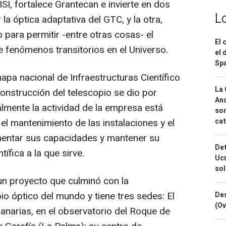
ISI, fortalece Grantecan e invierte en dos
L
 la óptica adaptativa del GTC, y la otra,
 para permitir -entre otras cosas- el
El 
e fenómenos transitorios en el Universo.
el 
Spa
apa nacional de Infraestructuras Científico
La 
onstrucción del telescopio se dio por
And
almente la actividad de la empresa está
sor
 el mantenimiento de las instalaciones y el
cat
entar sus capacidades y mantener su
Det
ífica a la que sirve.
Ucr
so
un proyecto que culminó con la
o óptico del mundo y tiene tres sedes: El
Des
(Ov
anarias, en el observatorio del Roque de