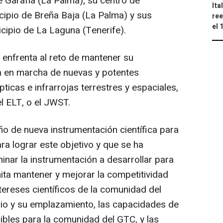
 Garafía (La Palma); su centro de
Ita
cipio de Breña Baja (La Palma) y sus
ree
el 
icipio de La Laguna (Tenerife).
 enfrenta al reto de mantener su
ta en marcha de nuevas y potentes
ticas e infrarrojas terrestres y espaciales,
l ELT, o el JWST.
ño de nueva instrumentación científica para
ara lograr este objetivo y que se ha
inar la instrumentación a desarrollar para
ita mantener y mejorar la competitividad
ntereses científicos de la comunidad del
pio y su emplazamiento, las capacidades de
bles para la comunidad del GTC, y las