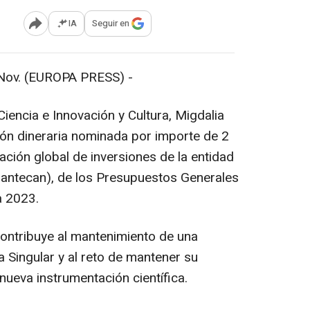
IA
Seguir en
Abrir opciones para compartir
ov. (EUROPA PRESS) -
iencia e Innovación y Cultura, Migdalia
ón dineraria nominada por importe de 2
iación global de inversiones de la entidad
rantecan), de los Presupuestos Generales
 2023.
contribuye al mantenimiento de una
a Singular y al reto de mantener su
nueva instrumentación científica.