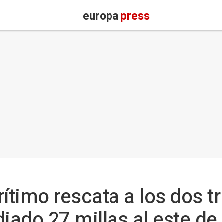
europa
press
timo rescata a los dos tr
diado 27 millas al este de