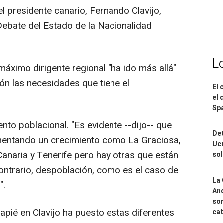
l presidente canario, Fernando Clavijo,
Debate del Estado de la Nacionalidad
L
máximo dirigente regional "ha ido más allá"
ón las necesidades que tiene el
El 
el 
Spa
iento poblacional. "Es evidente --dijo-- que
Det
mentando un crecimiento como La Graciosa,
Ucr
Canaria y Tenerife pero hay otras que están
so
ntrario, despoblación, como es el caso de
La 
".
And
sor
capié en Clavijo ha puesto estas diferentes
cat