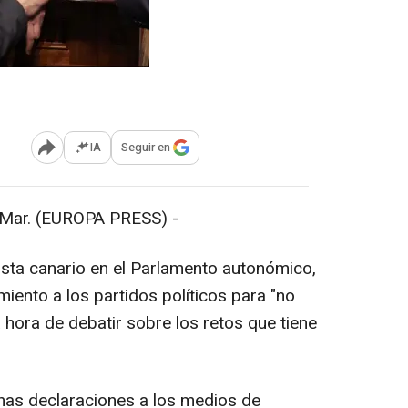
IA
Seguir en
Abrir opciones para compartir
Mar. (EUROPA PRESS) -
ista canario en el Parlamento autonómico,
iento a los partidos políticos para "no
la hora de debatir sobre los retos que tiene
unas declaraciones a los medios de