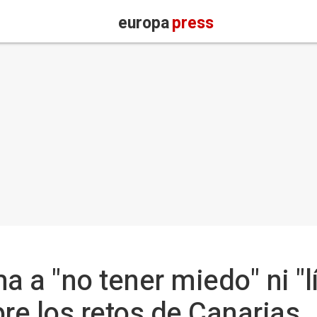
europa
press
a a "no tener miedo" ni "l
bre los retos de Canarias