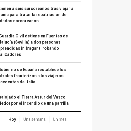
ienen a seis surcoreanos tras viajar a
ania para tratar la repatriación de
ldados norcoreanos
Guardia Civil detiene en Fuentes de
alucía (Sevilla) a dos personas
prendidas in fraganti robando
alizadores
Gobierno de España restablece los
troles fronterizos a los viajeros
cedentes de Italia
alojado el Tierra Astur del Vasco
iedo) por el incendio de una parrilla
Hoy
Una semana
Un mes