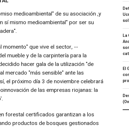
TAL"
Det
omiso medioambiental" de su asociación ,y
Ucr
so
en sí mismo medioambiental" por ser su
adera".
La 
And
l momento" que vive el sector, --
sor
cat
l mueble y de la carpintería para la
ecidido hacer gala de la utilización "de
El 
 al mercado "más sensible" ante las
con
í, el próximo día 3 de noviembre celebrará
pro
Ecoinnovación de las empresas riojanas: la
Des
'.
(Ov
n forestal certificados garantizan a los
ando productos de bosques gestionados