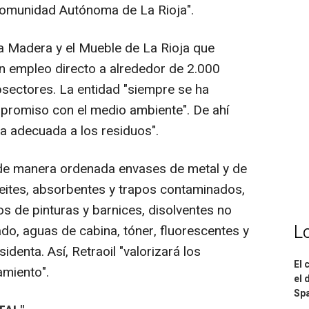
 Comunidad Autónoma de La Rioja".
la Madera y el Mueble de La Rioja que
n empleo directo a alrededor de 2.000
sectores. La entidad "siempre se ha
promiso con el medio ambiente". De ahí
da adecuada a los residuos".
 de manera ordenada envases de metal y de
eites, absorbentes y trapos contaminados,
tos de pinturas y barnices, disolventes no
L
ado, aguas de cabina, tóner, fluorescentes y
denta. Así, Retraoil "valorizará los
El 
amiento".
el 
Spa