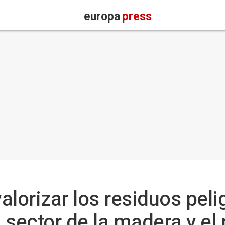
europa
press
alorizar los residuos peli
 sector de la madera y el