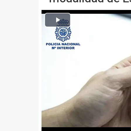
Europa Press La Rioja
Publicado: jueves, 6 mayo 2021 9:38
LOGROÑO, 6 May. (EUROPA PRE
Agentes adscritos al Grupo de De
la Jefatura Superior de Policía d
Estafa, a través de la aplicación
La clave de su éxito está en la i
ejemplo entre particulares se p
cantidad es pequeña o la persona
bancos que no solicitan ningún p