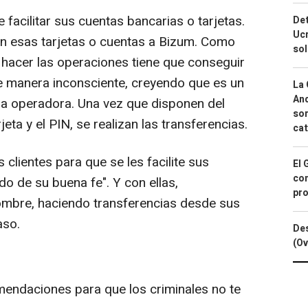
e facilitar sus cuentas bancarias o tarjetas.
Det
Ucr
n esas tarjetas o cuentas a Bizum. Como
so
hacer las operaciones tiene que conseguir
 de manera inconsciente, creyendo que es un
La 
And
 la operadora. Una vez que disponen del
sor
eta y el PIN, se realizan las transferencias.
cat
clientes para que se les facilite sus
El 
con
o de su buena fe". Y con ellas,
pro
ombre, haciendo transferencias desde sus
aso.
Des
(Ov
omendaciones para que los criminales no te