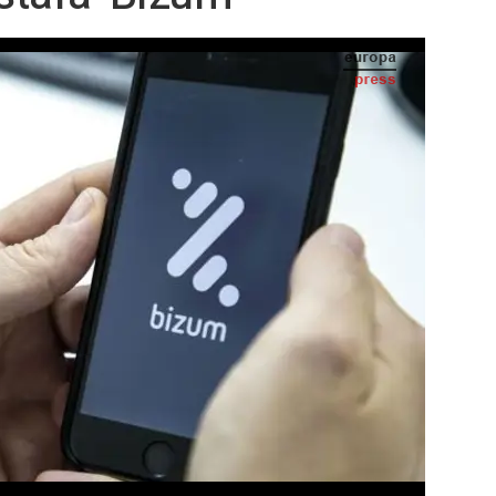
Estafa por 'bizum' - POLICÍA NACIONAL
IA
Seguir en
Abrir opciones para compartir
SS) -
litos Tecnológicos de la Policía Judicial de
e la Rioja, alertan de un tipo concreto de
 de 'Bizum'.
nmediatez y la sencillez de los pagos, por
ude pasar dinero en 3 segundos. Cuando la
 a la que se le pasa dinero es habitual, hay
in extra. Pero si en grandes cantidades. Lo