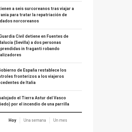
ienen a seis surcoreanos tras viajar a
ania para tratar la repatriación de
ldados norcoreanos
Guardia Civil detiene en Fuentes de
alucía (Sevilla) a dos personas
prendidas in fraganti robando
alizadores
Gobierno de España restablece los
troles fronterizos a los viajeros
cedentes de Italia
alojado el Tierra Astur del Vasco
iedo) por el incendio de una parrilla
Hoy
Una semana
Un mes