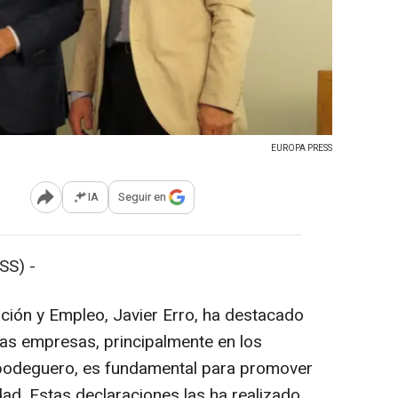
EUROPA PRESS
IA
Seguir en
Abrir opciones para compartir
SS) -
ación y Empleo, Javier Erro, ha destacado
 las empresas, principalmente en los
 bodeguero, es fundamental para promover
idad. Estas declaraciones las ha realizado