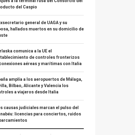
ques a la terminal rusa del Consorcio del
oducto del Caspio
exsecretario general de UAGA y su
osa, hallados muertos en su domicilio de
uste
laska comunica a la UE el
tablecimiento de controles fronterizos
conexiones aéreas y marítimas con Italia
aña amplía a los aeropuertos de Málaga,
illa, Bilbao, Alicante y Valencia los
troles a viajeros desde Italia
s causas judiciales marcan el pulso del
nabéu: licencias para conciertos, ruidos
aparcamientos