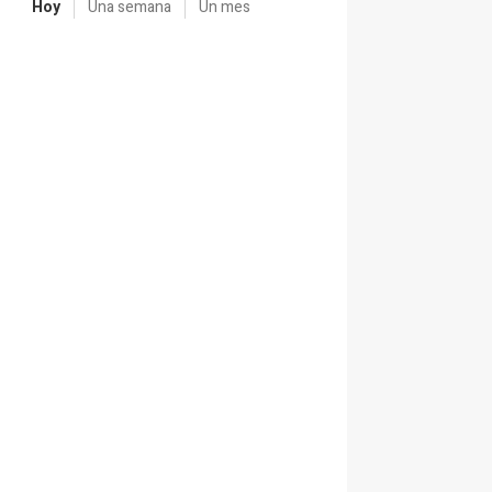
Hoy
Una semana
Un mes