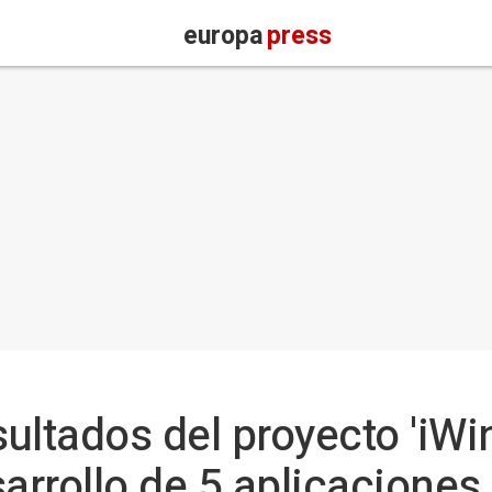
europa
press
ultados del proyecto 'iWi
sarrollo de 5 aplicaciones