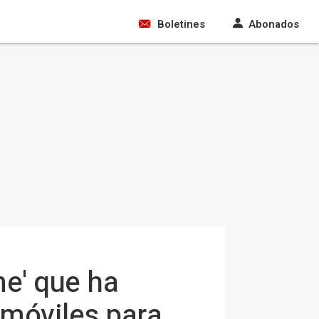
Boletines
Abonados
ne' que ha
 móviles para