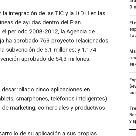
ata
Ole
la integración de las TIC y la I+D+I en las
líneas de ayudas dentro del Plan
El 
esp
 el periodo 2008-2012, la Agencia de
Ta
ja ha aprobado 763 proyecto relacionados
na subvención de 5,1 millones; y 1.174
Mar
res
bvención aprobado de 54,3 millones.
en 
Esp
Sev
n desarrollado cinco aplicaciones en
con
ablets, smarphones, teléfonos inteligentes)
s de marketing, comerciales y productivos
Tre
Ber
y 
arrollo de su aplicación a sus propias