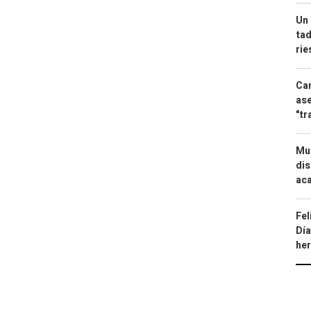
Un 
tad
ri
Can
ase
"tr
Mue
dis
aca
Fel
Día
he