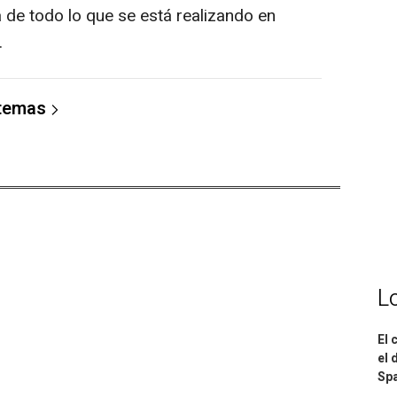
a de todo lo que se está realizando en
.
 temas
L
El 
el 
Spa