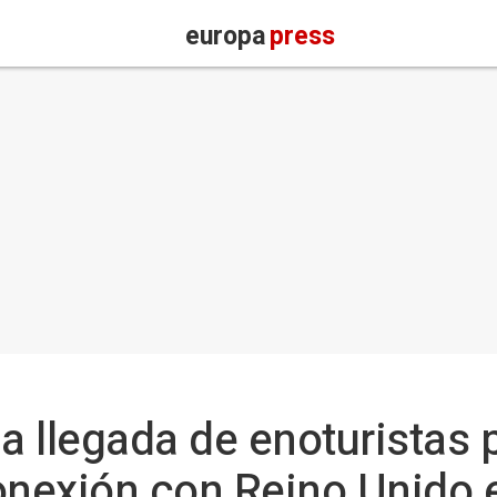
europa
press
a llegada de enoturistas 
onexión con Reino Unido e