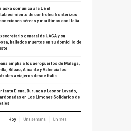
laska comunica a la UE el
tablecimiento de controles fronterizos
conexiones aéreas y marítimas con Italia
exsecretario general de UAGA y su
osa, hallados muertos en su domicilio de
uste
aña amplía a los aeropuertos de Málaga,
illa, Bilbao, Alicante y Valencia los
troles a viajeros desde Italia
infanta Elena, Buruaga y Leonor Lavado,
ardonadas en Los Limones Solidarios de
vales
Hoy
Una semana
Un mes