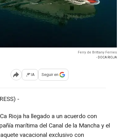
Ferry de Brittany Ferries
- DOCA RIOJA
IA
Seguir en
Abrir opciones para compartir
RESS) -
a Rioja ha llegado a un acuerdo con
mpañía marítima del Canal de la Mancha y el
paquete vacacional exclusivo con