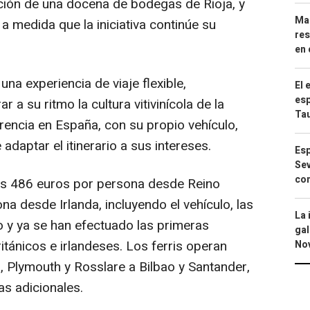
ación de una docena de bodegas de Rioja, y
Mar
 medida que la iniciativa continúe su
res
en 
na experiencia de viaje flexible,
El 
esp
r a su ritmo la cultura vitivinícola de la
Ta
encia en España, con su propio vehículo,
adaptar el itinerario a sus intereses.
Esp
Sev
con
los 486 euros por persona desde Reino
na desde Irlanda, incluyendo el vehículo, las
La 
to y ya se han efectuado las primeras
gal
itánicos e irlandeses. Los ferris operan
No
 Plymouth y Rosslare a Bilbao y Santander,
s adicionales.