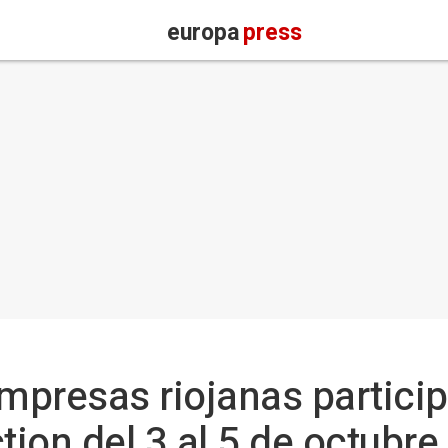
europa
press
empresas riojanas particip
ction del 3 al 5 de octubre