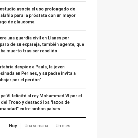
estudio asocia el uso prolongado de
alafilo para la próstata con un mayor
esgo de glaucoma
re una guardia civil en Llanes por
paro de su expareja, también agente, que
ba muerto tras ser repelido
tabria despide a Paula, la joven
sinada en Perines, y su padre invita a
abajar por el perdón"
ipe VI felicitó al rey Mohammed VI por el
 del Trono y destacó los "lazos de
rmandad" entre ambos países
Hoy
Una semana
Un mes