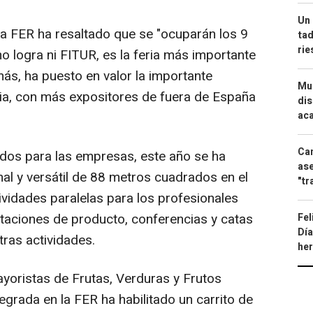
Un 
la FER ha resaltado que se "ocuparán los 9
tad
ri
o logra ni FITUR, es la feria más importante
ás, ha puesto en valor la importante
Mue
eria, con más expositores de fuera de España
dis
aca
Can
os para las empresas, este año se ha
ase
al y versátil de 88 metros cuadrados en el
"tr
ividades paralelas para los profesionales
ntaciones de producto, conferencias y catas
Fel
Día
tras actividades.
he
oristas de Frutas, Verduras y Frutos
grada en la FER ha habilitado un carrito de