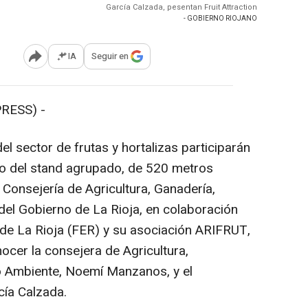
García Calzada, pesentan Fruit Attraction
- GOBIERNO RIOJANO
IA
Seguir en
Abrir opciones para compartir
RESS) -
 sector de frutas y hortalizas participarán
ntro del stand agrupado, de 520 metros
Consejería de Agricultura, Ganadería,
el Gobierno de La Rioja, en colaboración
de La Rioja (FER) y su asociación ARIFRUT,
ocer la consejera de Agricultura,
 Ambiente, Noemí Manzanos, y el
cía Calzada.