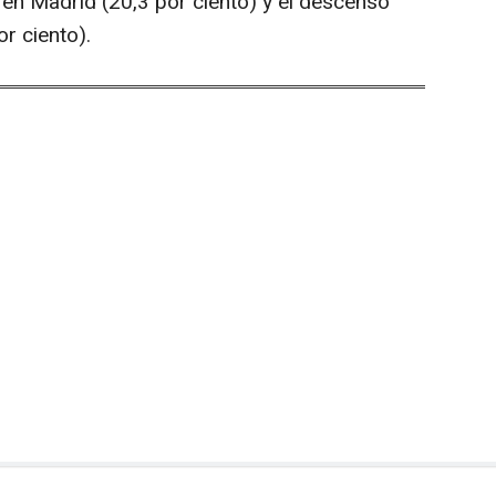
en Madrid (20,3 por ciento) y el descenso
r ciento).