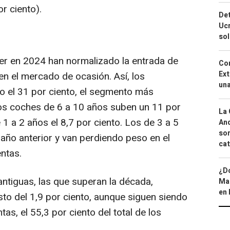
r ciento).
Det
Ucr
so
er en 2024 han normalizado la entrada de
Cor
Ext
 el mercado de ocasión. Así, los
una
o el 31 por ciento, el segmento más
 los coches de 6 a 10 años suben un 11 por
La 
e 1 a 2 años el 8,7 por ciento. Los de 3 a 5
And
sor
 año anterior y van perdiendo peso en el
cat
ntas.
¿Dó
ntiguas, las que superan la década,
Map
en 
o del 1,9 por ciento, aunque siguen siendo
tas, el 55,3 por ciento del total de los