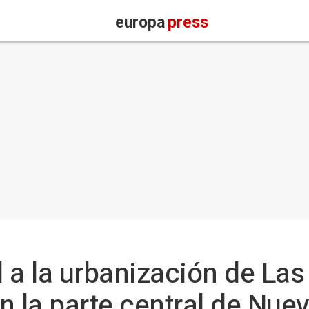
europa
press
l a la urbanización de Las
n la parte central de Nue