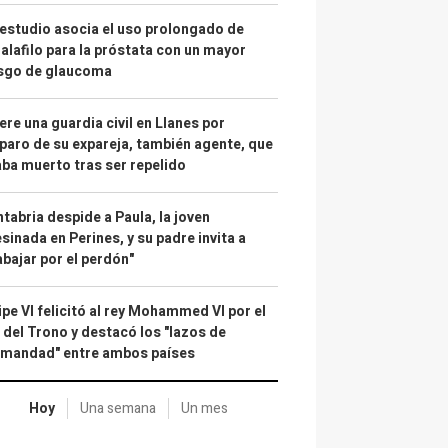
estudio asocia el uso prolongado de
alafilo para la próstata con un mayor
esgo de glaucoma
re una guardia civil en Llanes por
paro de su expareja, también agente, que
ba muerto tras ser repelido
tabria despide a Paula, la joven
sinada en Perines, y su padre invita a
abajar por el perdón"
ipe VI felicitó al rey Mohammed VI por el
 del Trono y destacó los "lazos de
rmandad" entre ambos países
Hoy
Una semana
Un mes