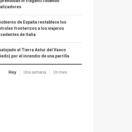
prendidas in fraganti robando
alizadores
Gobierno de España restablece los
troles fronterizos a los viajeros
cedentes de Italia
alojado el Tierra Astur del Vasco
iedo) por el incendio de una parrilla
Hoy
Una semana
Un mes