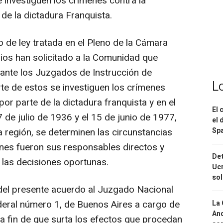
e investiguen los crímenes contra la
e la dictadura Franquista.
 de ley tratada en el Pleno de la Cámara
rios han solicitado a la Comunidad que
l ante los Juzgados de Instrucción de
L
te de estos se investiguen los crímenes
r parte de la dictadura franquista y en el
El 
de julio de 1936 y el 15 de junio de 1977,
el 
Spa
a región, se determinen las circunstancias
nes fueron sus responsables directos y
Det
 las decisiones oportunas.
Ucr
so
del presente acuerdo al Juzgado Nacional
ederal número 1, de Buenos Aires a cargo de
La 
And
, a fin de que surta los efectos que procedan