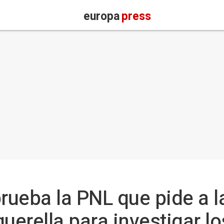
europa
press
rueba la PNL que pide a 
uerella para investigar l