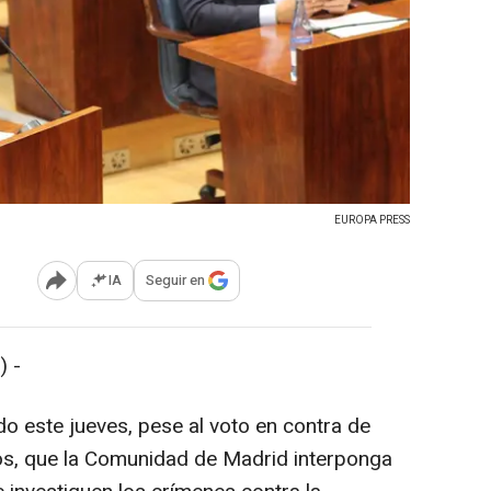
EUROPA PRESS
IA
Seguir en
Abrir opciones para compartir
) -
 este jueves, pese al voto en contra de
os, que la Comunidad de Madrid interponga