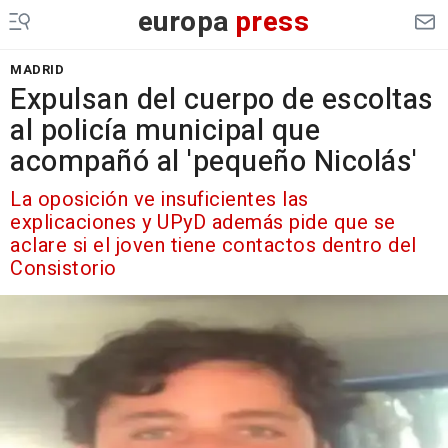
europa
press
MADRID
Expulsan del cuerpo de escoltas
al policía municipal que
acompañó al 'pequeño Nicolás'
La oposición ve insuficientes las
explicaciones y UPyD además pide que se
aclare si el joven tiene contactos dentro del
Consistorio