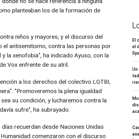
' donde no se hace referencia a ninguna
como planteaban los de la formación de
L
ontra niños y mayores, y el discurso del
El 
 el antisemitismo, contra las personas por
el 
Spa
 y la xenofobia", ha indicado Ayuso, con la
e Vox enfrente de su atril.
Un 
tad
mención a los derechos del colectivo LGTBI,
ri
nera". "Promoveremos la plena igualdad
Mue
 sea su condición, y lucharemos contra la
dis
odavía sufre", ha subrayado.
aca
s días recuerdan desde Naciones Unidas
Can
ase
a Humanidad comenzaron con el discurso