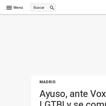
Menú
MADRID
Ayuso, ante Vox
LGTBI y se comp