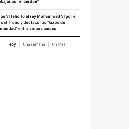
abajar por el perdón"
ipe VI felicitó al rey Mohammed VI por el
 del Trono y destacó los "lazos de
rmandad" entre ambos países
Hoy
Una semana
Un mes