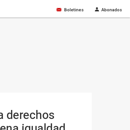
Boletines
Abonados
 a derechos
lena igualdad