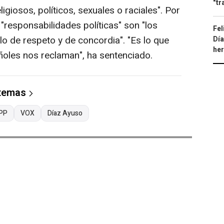
"tr
ligiosos, políticos, sexuales o raciales". Por
 "responsabilidades políticas" son "los
Fel
o de respeto y de concordia". "Es lo que
Día
he
ñoles nos reclaman", ha sentenciado.
 temas
PP
VOX
Díaz Ayuso