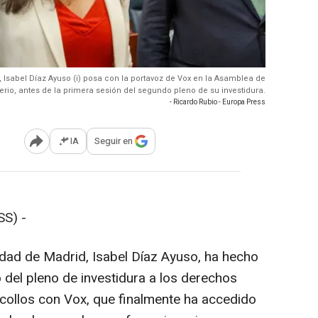
 Isabel Díaz Ayuso (i) posa con la portavoz de Vox en la Asamblea de
rio, antes de la primera sesión del segundo pleno de su investidura.
- Ricardo Rubio - Europa Press
IA
Seguir en
Abrir opciones para compartir
S) -
dad de Madrid, Isabel Díaz Ayuso, ha hecho
 del pleno de investidura a los derechos
scollos con Vox, que finalmente ha accedido