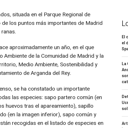
dos, situada en el Parque Regional de
L
no de los puntos más importantes de Madrid
 ranas.
El 
el 
 hace aproximadamente un año, en el que
Spa
io Ambiente de la Comunidad de Madrid y la
ritorio, Medio Ambiente, Sostenibilidad y
La 
And
untamiento de Arganda del Rey.
sor
cat
enso, se ha constatado un importante
todas las especies: sapo partero común (en
Det
Ucr
s huevos tras el apareamiento), sapillo
so
ado (en la imagen inferior), sapo común y
stán recogidas en el listado de especies en
Art