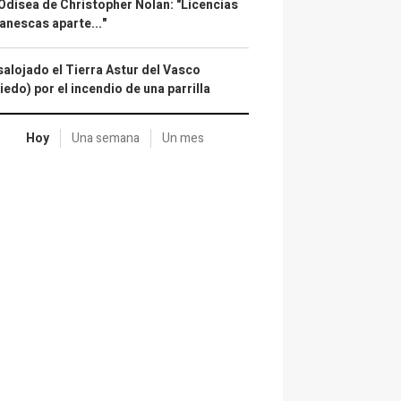
Odisea de Christopher Nolan: "Licencias
anescas aparte..."
alojado el Tierra Astur del Vasco
iedo) por el incendio de una parrilla
Hoy
Una semana
Un mes