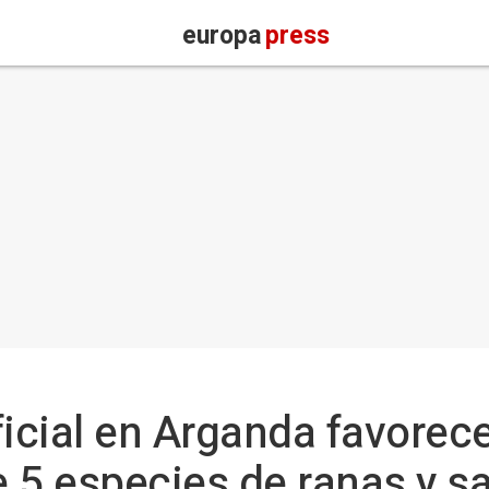
europa
press
ficial en Arganda favorece
 5 especies de ranas y s