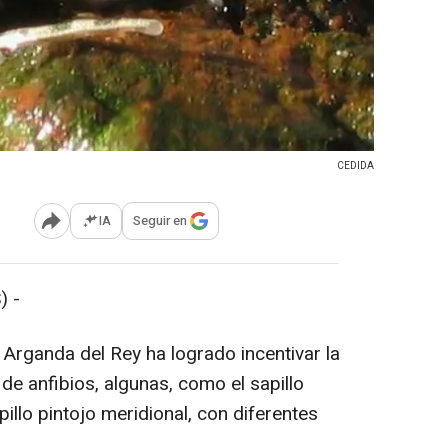
CEDIDA
IA
Seguir en
Abrir opciones para compartir
) -
n Arganda del Rey ha logrado incentivar la
e anfibios, algunas, como el sapillo
illo pintojo meridional, con diferentes