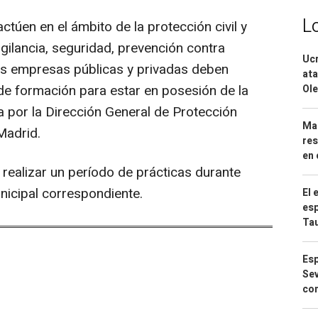
L
ctúen en el ámbito de la protección civil y
igilancia, seguridad, prevención contra
Ucr
as empresas públicas y privadas deben
ata
 de formación para estar en posesión de la
Ole
da por la Dirección General de Protección
Mar
Madrid.
res
en 
realizar un período de prácticas durante
icipal correspondiente.
El 
esp
Ta
Esp
Sev
con