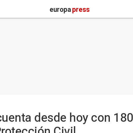
europa
press
uenta desde hoy con 18
rotección Civil