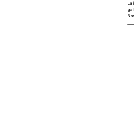
La 
gal
No