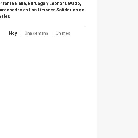
infanta Elena, Buruaga y Leonor Lavado,
ardonadas en Los Limones Solidarios de
vales
Hoy
Una semana
Un mes