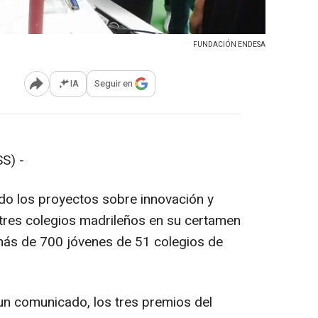
FUNDACIÓN ENDESA
IA
Seguir en
Abrir opciones para compartir
S) -
o los proyectos sobre innovación y
res colegios madrileños en su certamen
más de 700 jóvenes de 51 colegios de
n comunicado, los tres premios del