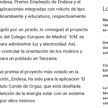
 Endesa, Premio Empleado de Endesa y el
L
plicaciones integradas con robots de tipo
edioambiente y educativos, respectivamente.
Mar
res
gido por un jurado, lo consiguió el proyecto
en 
s del Colegio Europeo de Madrid. 'ION' es
Det
ara administrar luz y electricidad. Así,
Ucr
 controlar la orientación de los molinos y
so
 para un poblado en Tanzania.
Cor
Ext
ue premia el proyecto más votado en la
una
ón_Endesa, ha sido para la aplicación 'El
tituto Conde de Orgaz, que está diseñada
La 
tención de la energía solar con un sistema
And
sor
 por ellos mismos.
cat