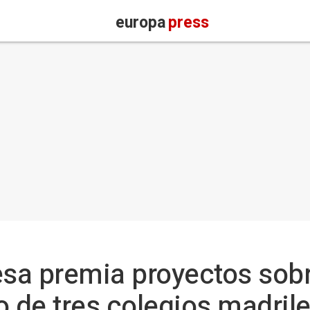
europa
press
sa premia proyectos sobr
 de tres colegios madril