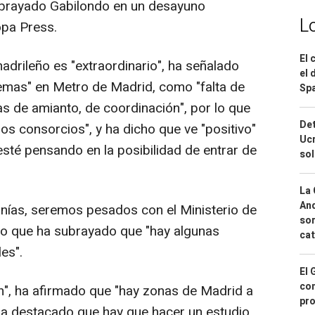
subrayado Gabilondo en un desayuno
L
opa Press.
El 
adrileño es "extraordinario", ha señalado
el 
mas" en Metro de Madrid, como "falta de
Spa
as de amianto, de coordinación", por lo que
Det
s consorcios", y ha dicho que ve "positivo"
Ucr
sté pensando en la posibilidad de entrar de
so
La 
And
nías, seremos pesados con el Ministerio de
sor
po que ha subrayado que "hay algunas
cat
es".
El 
con
ón", ha afirmado que "hay zonas de Madrid a
pro
 ha destacado que hay que hacer un estudio