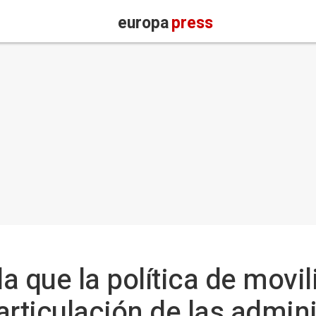
europa
press
a que la política de movi
articulación de las admin