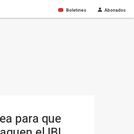
Boletines
Abonados
lea para que
aguen el IBI