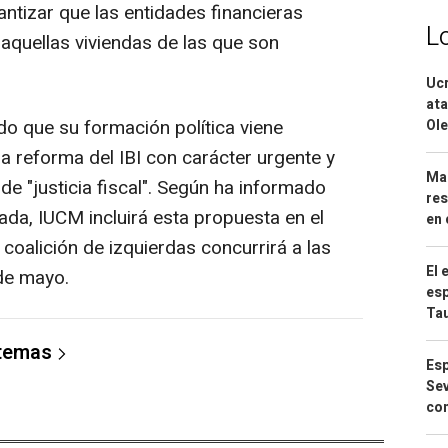
antizar que las entidades financieras
L
e aquellas viviendas de las que son
Ucr
ata
do que su formación política viene
Ole
a reforma del IBI con carácter urgente y
Mar
e "justicia fiscal". Según ha informado
res
ada, IUCM incluirá esta propuesta en el
en 
 coalición de izquierdas concurrirá a las
El 
de mayo.
esp
Ta
 temas
Esp
Sev
con