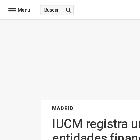
Menú
MADRID
IUCM registra u
entidades financ