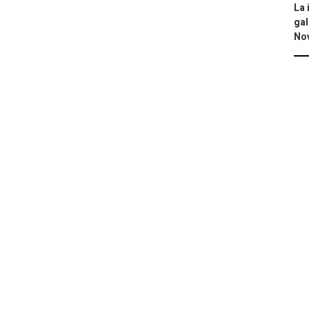
La 
gal
No