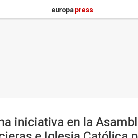
europa
press
na iniciativa en la Asamb
ieras e Iglesia Católica p