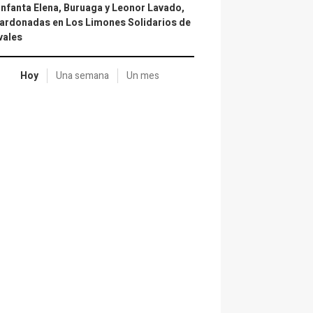
infanta Elena, Buruaga y Leonor Lavado,
ardonadas en Los Limones Solidarios de
vales
Hoy
Una semana
Un mes