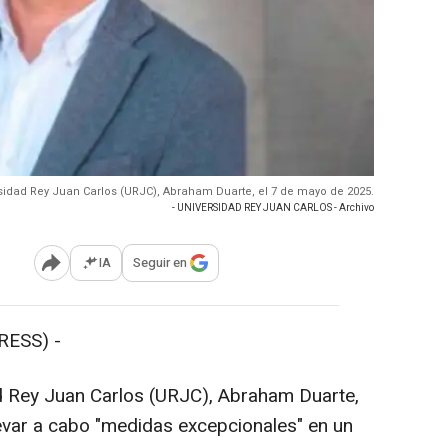
ersidad Rey Juan Carlos (URJC), Abraham Duarte, el 7 de mayo de 2025.
- UNIVERSIDAD REY JUAN CARLOS - Archivo
IA
Seguir en
Abrir opciones para compartir
RESS) -
ad Rey Juan Carlos (URJC), Abraham Duarte,
evar a cabo "medidas excepcionales" en un