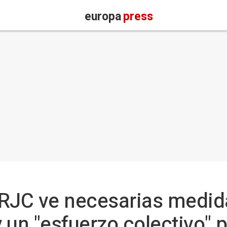
europa
press
 URJC ve necesarias medi
 un "esfuerzo colectivo" p