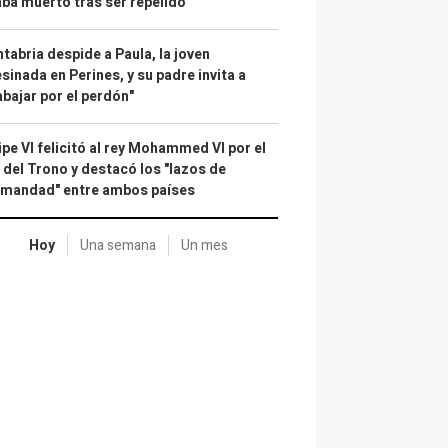
ba muerto tras ser repelido
tabria despide a Paula, la joven
sinada en Perines, y su padre invita a
abajar por el perdón"
ipe VI felicitó al rey Mohammed VI por el
 del Trono y destacó los "lazos de
rmandad" entre ambos países
Hoy
Una semana
Un mes