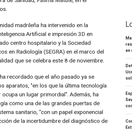
ra de Sanidad, Fátima Matute, en el
os.
L
idad madrileña ha intervenido en la
nteligencia Artificial e impresión 3D en
Mar
tado centro hospitalario y la Sociedad
res
en 
os en Radiología (SEGRA) en el marco del
alidad que se celebra este 8 de noviembre.
Det
Ucr
 ha recordado que el año pasado ya se
so
 aparatos, "en los que la última tecnología
Esp
r ocupa un lugar primordial". Además, ha
Sev
ogía como una de las grandes puertas de
con
istema sanitario, "con un papel exponencial
cción de la incertidumbre del diagnóstico de
Cor
Ext