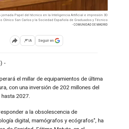
jornada Papel del técnico en la Inteligencia Artificial e impresión 3D
ico Clínico San Carlos y la Sociedad Española de Graduados y Técnico
- COMUNIDAD DE MADRID
IA
Seguir en
Abrir opciones para compartir
) -
perará el millar de equipamientos de última
atura, con una inversión de 202 millones del
 hasta 2027.
 "responder a la obsolescencia de
ología digital, mamógrafos y ecógrafos", ha