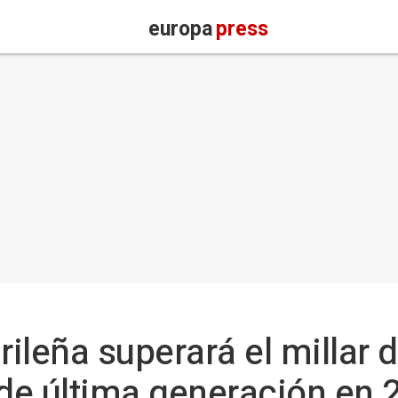
europa
press
ileña superará el millar 
de última generación en 