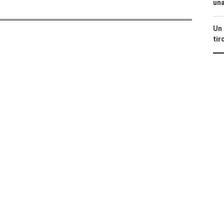
una
Un 
tir