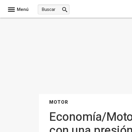
Menú
MOTOR
Economía/Motor.
con una presió