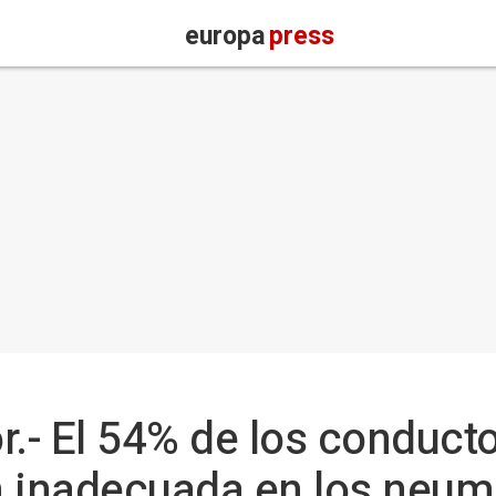
europa
press
- El 54% de los conducto
n inadecuada en los neum