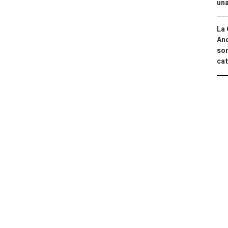
una
La 
And
sor
cat