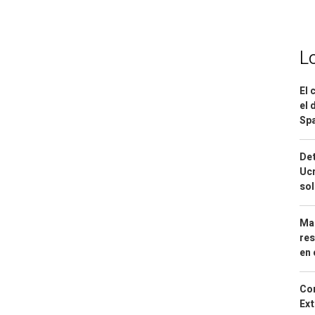
L
El 
el 
Spa
Det
Ucr
so
Mar
res
en 
Cor
Ext