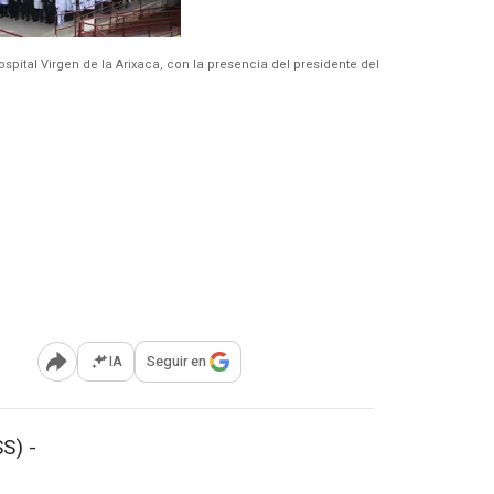
spital Virgen de la Arixaca, con la presencia del presidente del
IA
Seguir en
Abrir opciones para compartir
S) -