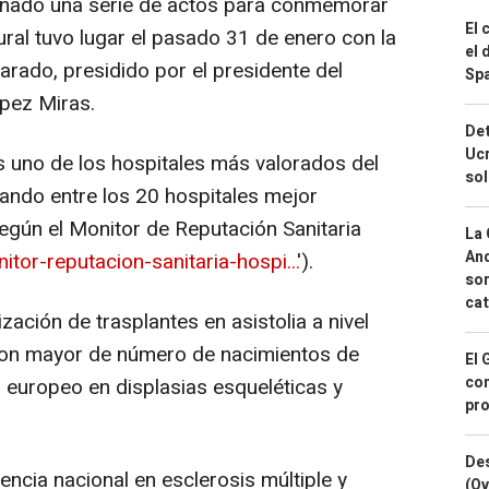
señado una serie de actos para conmemorar
El 
ral tuvo lugar el pasado 31 de enero con la
el 
rado, presidido por el presidente del
Spa
pez Miras.
Det
Ucr
s uno de los hospitales más valorados del
so
rando entre los 20 hospitales mejor
gún el Monitor de Reputación Sanitaria
La 
And
tor-reputacion-sanitaria-hospi...
').
sor
cat
ización de trasplantes en asistolia a nivel
o con mayor de número de nacimientos de
El 
con
ia europeo en displasias esqueléticas y
pro
Des
encia nacional en esclerosis múltiple y
(Ov