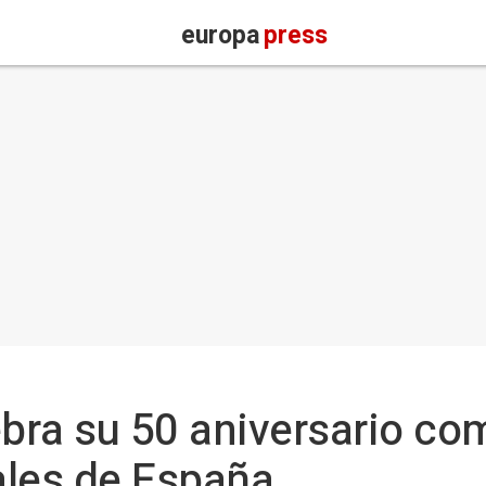
europa
press
ebra su 50 aniversario co
ales de España