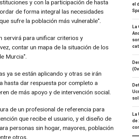
stituciones y con la participación de hasta
el 
Spa
ordar de forma integral las necesidades
que sufre la población más vulnerable".
La 
And
servirá para unificar criterios y
sor
cat
vez, contar un mapa de la situación de los
de Murcia".
Des
(Ov
s ya se están aplicando y otras se irán
a hasta dar respuesta por completo a
Det
ren de más apoyo y de intervención social.
Ucr
so
gura de un profesional de referencia para
La 
tención que recibe el usuario, y el diseño de
de 
para personas sin hogar, mayores, población
com
ntre otros.