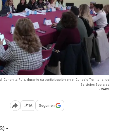
d, Conchita Ruiz, durante su participación en el Consejo Territorial de
Servicios Sociales
- CARM
IA
Seguir en
Abrir opciones para compartir
) -