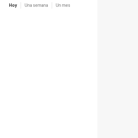
Hoy
Una semana
Un mes