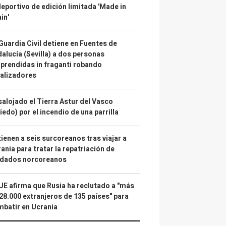
deportivo de edición limitada 'Made in
in'
Guardia Civil detiene en Fuentes de
alucía (Sevilla) a dos personas
prendidas in fraganti robando
alizadores
alojado el Tierra Astur del Vasco
iedo) por el incendio de una parrilla
ienen a seis surcoreanos tras viajar a
ania para tratar la repatriación de
ldados norcoreanos
UE afirma que Rusia ha reclutado a "más
28.000 extranjeros de 135 países" para
batir en Ucrania