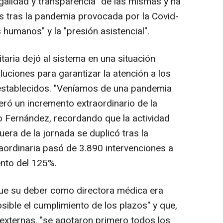
egalidad y transparencia" de las mismas y ha
tas tras la pandemia provocada por la Covid-
 humanos" y la "presión asistencial".
itaria dejó al sistema en una situación
oluciones para garantizar la atención a los
 establecidos. "Veníamos de una pandemia
eró un incremento extraordinario de la
do Fernández, recordando que la actividad
uera de la jornada se duplicó tras la
raordinaria pasó de 3.890 intervenciones a
ento del 125%.
 que su deber como directora médica era
osible el cumplimiento de los plazos" y que,
 externas, "se agotaron primero todos los