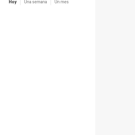
Hoy
Una semana
Un mes