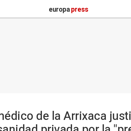
europa
press
édico de la Arrixaca justi
sanidad privada por la "pr