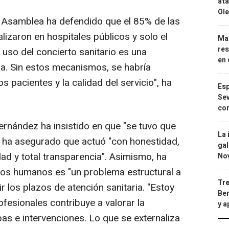
ata
Ole
 Asamblea ha defendido que el 85% de las
lizaron en hospitales públicos y solo el
Mar
res
uso del concierto sanitario es una
en 
da. Sin estos mecanismos, se habría
 pacientes y la calidad del servicio", ha
Esp
Sev
con
Fernández ha insistido en que "se tuvo que
La 
 y ha asegurado que actuó "con honestidad,
gal
idad y total transparencia". Asimismo, ha
No
sos humanos es "un problema estructural a
Tre
r los plazos de atención sanitaria. "Estoy
Ber
ofesionales contribuye a valorar la
y 
as e intervenciones. Lo que se externaliza