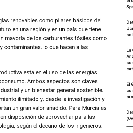
el 
Spa
rgías renovables como pilares básicos del
Det
turo en una región y en un país que tiene
Ucr
so
ran mayoría de los carburantes fósiles como
y contaminantes, lo que hacen a las
La 
And
sor
cat
roductiva está en el uso de las energías
utoconsumo. Ambos aspectos son claves
El 
dustrial y un bienestar general sostenible.
con
pro
miento ilimitado y, desde la investigación y
portan un gran valor añadido. Para Murcia es
Des
 en disposición de aprovechar para las
(Ov
logía, según el decano de los ingenieros.