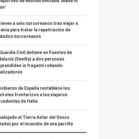
deportivo de edición limitada 'Made in
in'
ienen a seis surcoreanos tras viajar a
ania para tratar la repatriación de
ldados norcoreanos
Guardia Civil detiene en Fuentes de
alucía (Sevilla) a dos personas
prendidas in fraganti robando
alizadores
Gobierno de España restablece los
troles fronterizos a los viajeros
cedentes de Italia
alojado el Tierra Astur del Vasco
iedo) por el incendio de una parrilla