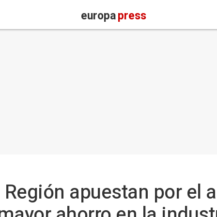
europa
press
a Región apuestan por el
ayor ahorro en la industr