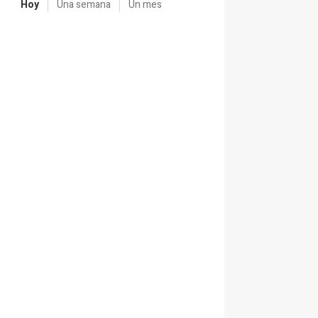
Hoy
Una semana
Un mes