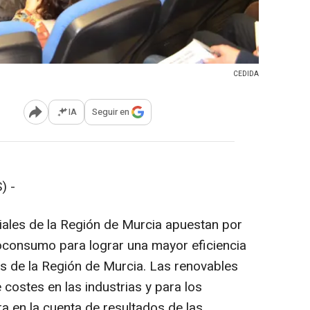
CEDIDA
IA
Seguir en
Abrir opciones para compartir
) -
iales de la Región de Murcia apuestan por
utoconsumo para lograr una mayor eficiencia
s de la Región de Murcia. Las renovables
costes en las industrias y para los
a en la cuenta de resultados de las