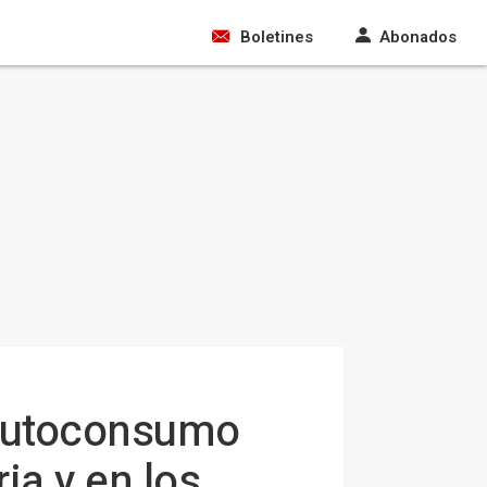
Boletines
Abonados
 autoconsumo
ia y en los