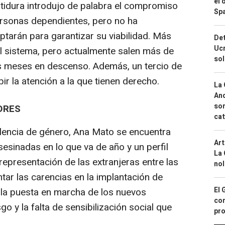
el 
stidura introdujo de palabra el compromiso
Spa
ersonas dependientes, pero no ha
tarán para garantizar su viabilidad. Más
Det
Ucr
l sistema, pero actualmente salen más de
so
dos meses en descenso. Además, un tercio de
ir la atención a la que tienen derecho.
La 
And
sor
ORES
cat
iolencia de género, Ana Mato se encuentra
Art
esinadas en lo que va de año y un perfil
La 
epresentación de las extranjeras entre las
nol
tar las carencias en la implantación de
El 
 la puesta en marcha de los nuevos
con
o y la falta de sensibilización social que
pro