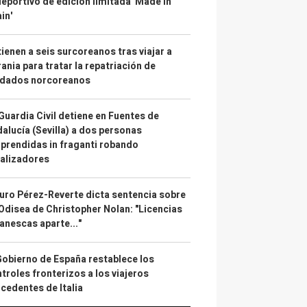
deportivo de edición limitada 'Made in
in'
ienen a seis surcoreanos tras viajar a
ania para tratar la repatriación de
ldados norcoreanos
Guardia Civil detiene en Fuentes de
alucía (Sevilla) a dos personas
prendidas in fraganti robando
alizadores
uro Pérez-Reverte dicta sentencia sobre
Odisea de Christopher Nolan: "Licencias
anescas aparte..."
Gobierno de España restablece los
troles fronterizos a los viajeros
cedentes de Italia