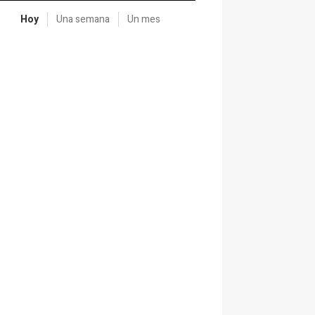
Hoy
Una semana
Un mes