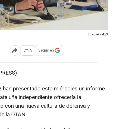
EUROPA PRESS
IA
Seguir en
Abrir opciones para compartir
PRESS) -
az han presentado este miércoles un informe
ataluña independiente ofrecería la
o con una nueva cultura de defensa y
 de la OTAN.