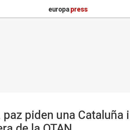
europa
press
la paz piden una Cataluña
uera de la OTAN