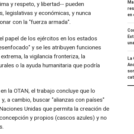
Mar
ima y respeto, y libertad-- pueden
res
, legislativas y económicas, y nunca
en 
onar con la "fuerza armada".
Cor
Ext
l papel de los ejércitos en los estados
una
esenfocado" y se les atribuyen funciones
xtrema, la vigilancia fronteriza, la
La 
urales o la ayuda humanitaria que podría
And
sor
cat
en la OTAN, el trabajo concluye que lo
y, a cambio, buscar "alianzas con países"
Naciones Unidas que permita la creación de
concepción y propios (cascos azules) y no
s.