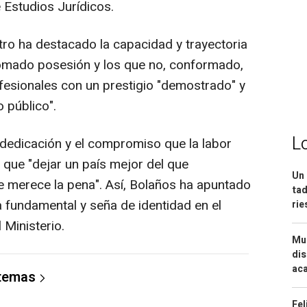
e Estudios Jurídicos.
stro ha destacado la capacidad y trayectoria
tomado posesión y los que no, conformado,
ofesionales con un prestigio "demostrado" y
 público".
L
 dedicación y el compromiso que la labor
que "dejar un país mejor del que
Un 
 merece la pena". Así, Bolaños ha apuntado
tad
 fundamental y seña de identidad en el
ri
 Ministerio.
Mue
dis
aca
 temas
Fel