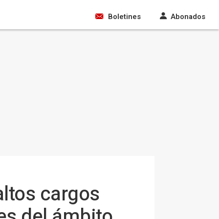
Boletines
Abonados
altos cargos
es del ámbito