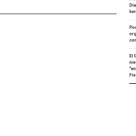
Día
he
Pod
org
con
El 
nie
"en
Fis