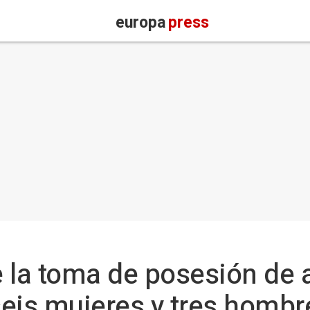
europa
press
 la toma de posesión de 
 seis mujeres y tres hombr