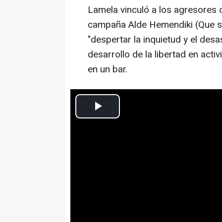
Lamela vinculó a los agresores 
campaña Alde Hemendiki (Que se 
"despertar la inquietud y el desa
desarrollo de la libertad en act
en un bar.
Europa Press Nacional
Actualizado: lunes, 14 noviembre 2016 12:15
Artículos Relacionados
Rato defiende ant
su secretaria en 