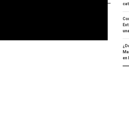
cat
Cor
Ext
una
¿Dó
Map
en 