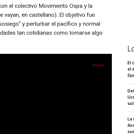
con el colectivo Movimiento Ospa y la
vayan, en castellano). El objetivo fue
sosiego" y perturbar el pacífico y normal
ividades tan cotidianas como tomarse algo
L
IA
Seguir en
Abrir opciones para compartir
El 
el 
Spa
Det
Ucr
e el juez la contratación de su excuñado y de
so
Bankia
La 
And
sor