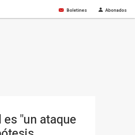
Boletines
Abonados
l es "un ataque
pótesis