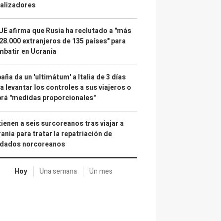
alizadores
UE afirma que Rusia ha reclutado a "más
28.000 extranjeros de 135 países" para
batir en Ucrania
aña da un 'ultimátum' a Italia de 3 días
a levantar los controles a sus viajeros o
rá "medidas proporcionales"
ienen a seis surcoreanos tras viajar a
ania para tratar la repatriación de
ldados norcoreanos
Hoy
Una semana
Un mes