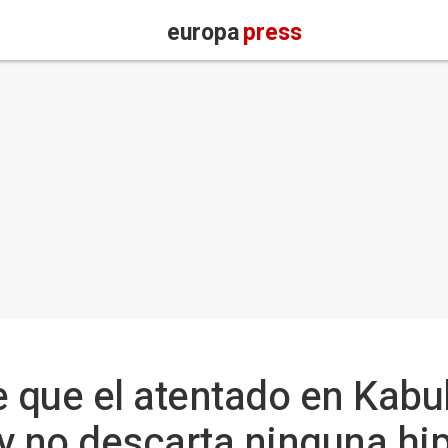
europa
press
e que el atentado en Kabu
y no descarta ninguna hi