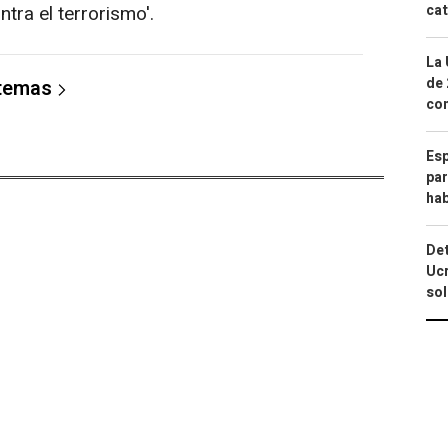
ntra el terrorismo'.
cat
La 
de 
 temas
com
Esp
par
hab
Det
Ucr
so