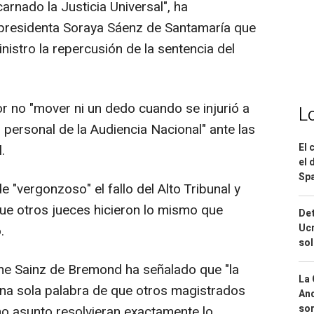
arnado la Justicia Universal", ha
epresidenta Soraya Sáenz de Santamaría que
nistro la repercusión de la sentencia del
or no "mover ni un dedo cuando se injurió a
L
l personal de la Audiencia Nacional" ante las
El 
.
el 
Spa
 "vergonzoso" el fallo del Alto Tribunal y
ue otros jueces hicieron lo mismo que
Det
Ucr
.
so
e Sainz de Bremond ha señalado que "la
La 
una sola palabra de que otros magistrados
And
sor
o asunto resolvieran exactamente lo