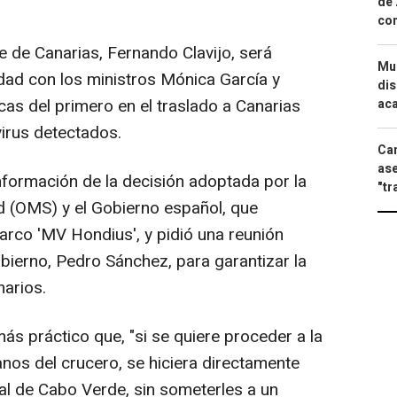
de 
com
e de Canarias, Fernando Clavijo, será
Mue
idad con los ministros Mónica García y
dis
ticas del primero en el traslado a Canarias
aca
irus detectados.
Can
ase
formación de la decisión adoptada por la
"tr
d (OMS) y el Gobierno español, que
arco 'MV Hondius', y pidió una reunión
bierno, Pedro Sánchez, para garantizar la
arios.
s práctico que, "si se quiere proceder a la
nos del crucero, se hiciera directamente
al de Cabo Verde, sin someterles a un