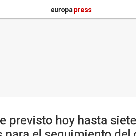
europa
press
e previsto hoy hasta siet
s para el seguimiento del