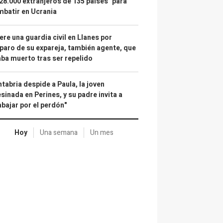
28.000 extranjeros de 135 países" para
batir en Ucrania
re una guardia civil en Llanes por
paro de su expareja, también agente, que
ba muerto tras ser repelido
tabria despide a Paula, la joven
sinada en Perines, y su padre invita a
abajar por el perdón"
Hoy
Una semana
Un mes